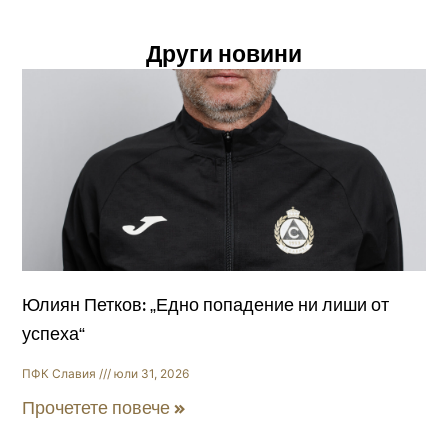
Други новини
Юлиян Петков: „Едно попадение ни лиши от
успеха“
ПФК Славия
юли 31, 2026
Прочетете повече »