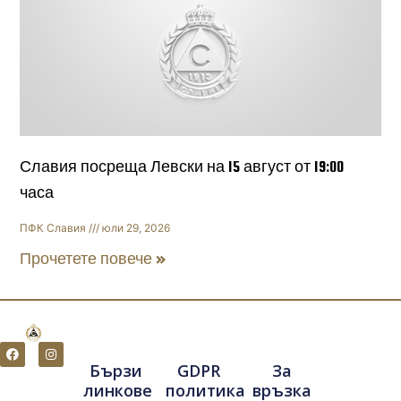
Славия посреща Левски на 15 август от 19:00
часа
ПФК Славия
юли 29, 2026
Прочетете повече »
F
I
a
n
Бързи
GDPR
За
c
s
e
t
линкове
политика
връзка
b
a