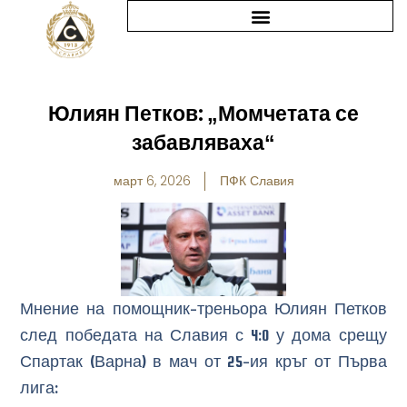
Skip
to
content
Юлиян Петков: „Момчетата се
забавляваха“
март 6, 2026
ПФК Славия
Мнение на помощник-треньора Юлиян Петков
след победата на Славия с 4:0 у дома срещу
Спартак (Варна) в мач от 25-ия кръг от Първа
лига: