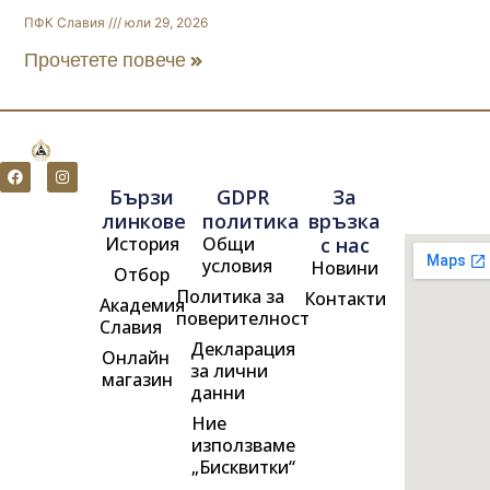
ПФК Славия
юли 29, 2026
Прочетете повече »
F
I
a
n
Бързи
GDPR
За
c
s
e
t
линкове
политика
връзка
b
a
История
Общи
с нас
o
g
o
r
условия
Новини
Отбор
k
a
m
Политика за
Контакти
Академия
поверителност
Славия
Декларация
Онлайн
за лични
магазин
данни
Ние
използваме
„Бисквитки“