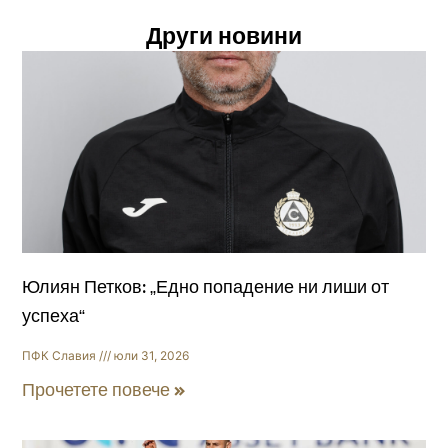
Други новини
Юлиян Петков: „Едно попадение ни лиши от
успеха“
ПФК Славия
юли 31, 2026
Прочетете повече »