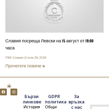
Славия посреща Левски на 15 август от 19:00
часа
ПФК Славия
юли 29, 2026
Прочетете повече »
F
I
a
n
Бързи
GDPR
За
c
s
e
t
линкове
политика
връзка
b
a
История
Общи
с нас
o
g