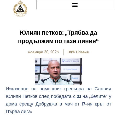
Skip
to
content
Юлиян петков: „Трябва да
продължим по тази линия“
ноември 30, 2025
ПФК Славия
Изказване на помощник-треньора на Славия
Юлиян Петков след победата с 3:1 на „белите“ у
дома срещу Добруджа в мач от 17-ия кръг от
Първа лига: