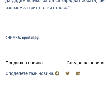
да дадем всичко, за да се зарадват хората, ще
излезем за трите точки отново.“
снимка: sportal.bg
Предишна новина
Следваща новина
Споделете тази новина: