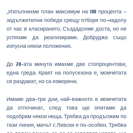
„Изпълнихме план максимум на 100 процента –
задължителни победи срещу отбори по-надолу
от нас в класирането. Създадохме доста, но не
успяхме да реализираме. Добруджа също
изпусна някои положения.
До 20-ата минута имахме две стопроцентови,
една греда. Краят на полусезона е, момчетата
се раздават, но са изморени.
Имаме два-три дни, най-важното е момчетата
да отпочинат, след това ще опитаме да
подобрим някои неща. Трябва да продължим по
тази линия, мачът с Левски е по-особен. Трябва