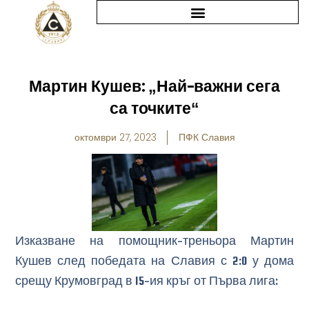
Skip
to
content
Мартин Кушев: „Най-важни сега
са точките“
октомври 27, 2023
ПФК Славия
Изказване на помощник-треньора Мартин
Кушев след победата на Славия с 2:0 у дома
срещу Крумовград в 15-ия кръг от Първа лига: