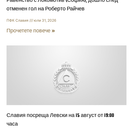
Равенство с Локомотив (София), дошло след
отменен гол на Роберто Райчев
ПФК Славия
юли 31, 2026
Прочетете повече »
Славия посреща Левски на 15 август от 19:00
часа