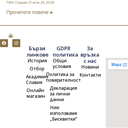
ПФК Славия
юли 29, 2026
Прочетете повече »
F
I
a
n
Бързи
GDPR
За
c
s
e
t
линкове
политика
връзка
b
a
История
Общи
с нас
o
g
o
r
условия
Новини
Отбор
k
a
m
Политика за
Контакти
Академия
поверителност
Славия
Декларация
Онлайн
за лични
магазин
данни
Ние
използваме
„Бисквитки“