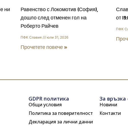
е ни
Равенство с Локомотив (София),
Слав
дошло след отменен гол на
от 19
Роберто Райчев
ПФК С
ПФК Славия
юли 31, 2026
Проч
Прочетете повече »
GDPR политика
За връзка 
Общи условия
Новини
Политика за поверителност
Контакти
Декларация за лични данни