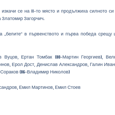
, изкачи се на 11-то място и продължиха силното с
 Златомир Загорчич.
за „белите“ в първенството и първа победа срещу 
 Вуцов, Ертан Томбак (80-Мартин Георгиев), Вел
нов, Ерол Дост, Денислав Александров, Галин Ивано
н Сораков (86-Владимир Николов)
сандров, Емил Мартинов, Емил Стоев