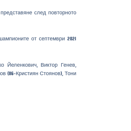
и представяне след повторното
шампионите от септември 2021
ко Йеленкович, Виктор Генев,
в (86-Кристиян Стоянов), Тони