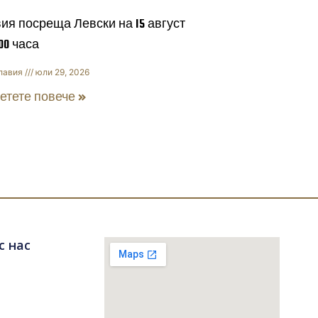
ия посреща Левски на 15 август
:00 часа
лавия
юли 29, 2026
етете повече »
с нас