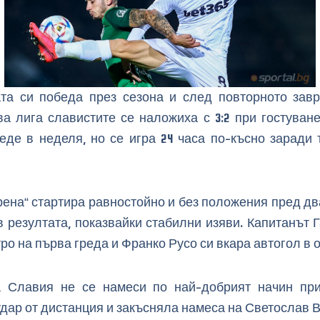
ата си победа през сезона и след повторното зав
ва лига славистите се наложиха с 3:2 при гостуван
еде в неделя, но се игра 24 часа по-късно заради 
на“ стартира равностойно и без положения пред два
 в резултата, показвайки стабилни изяви. Капитанът
о на първа греда и Франко Русо си вкара автогол в о
а Славия не се намеси по най-добрият начин пр
дар от дистанция и закъсняла намеса на Светослав В