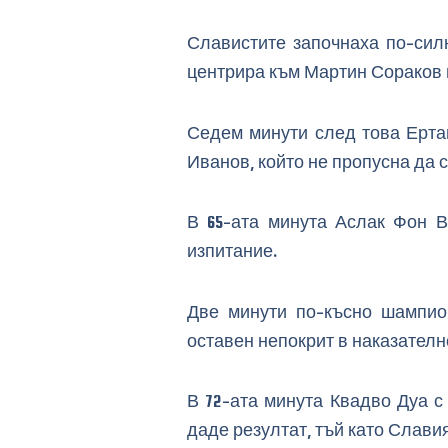
Славистите започнаха по-сил
центрира към Мартин Сораков и
Седем минути след това Ерта
Иванов, който не пропусна да 
В 65-ата минута Аслак Фон В
изпитание.
Две минути по-късно шампио
оставен непокрит в наказателн
В 72-ата минута Квадво Дуа с
даде резултат, тъй като Славия