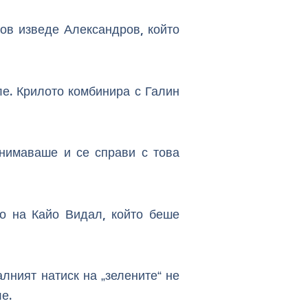
ов изведе Александров, който
е. Крилото комбинира с Галин
внимаваше и се справи с това
о на Кайо Видал, който беше
лният натиск на „зелените“ не
е.