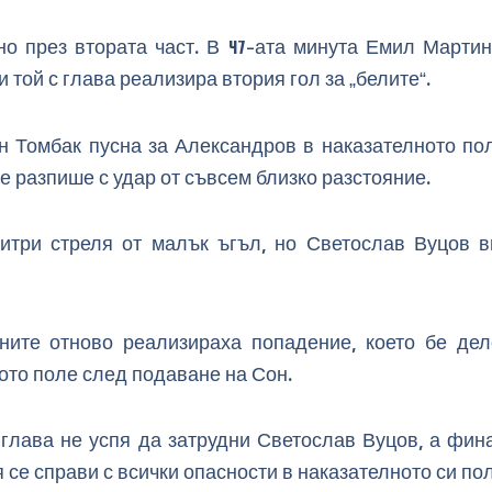
но през втората част. В 47-ата минута Емил Мартин
 той с глава реализира втория гол за „белите“.
н Томбак пусна за Александров в наказателното пол
се разпише с удар от съвсем близко разстояние.
итри стреля от малък ъгъл, но Светослав Вуцов 
ните отново реализираха попадение, което бе дел
ото поле след подаване на Сон.
 глава не успя да затрудни Светослав Вуцов, а фина
 се справи с всички опасности в наказателното си пол