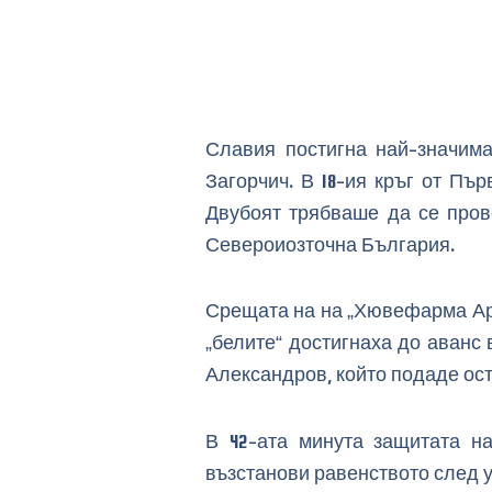
Славия постигна най-значим
Загорчич. В 18-ия кръг от Пър
Двубоят трябваше да се пров
Североиозточна България.
Срещата на на „Хювефарма Аре
„белите“ достигнаха до аванс
Александров, който подаде остр
В 42-ата минута защитата н
възстанови равенството след у