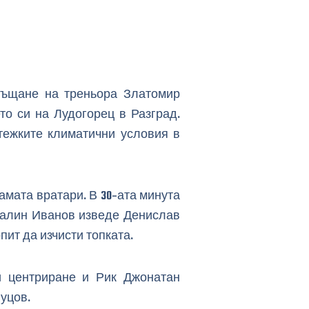
ръщане на треньора Златомир
ето си на Лудогорец в Разград.
тежките климатични условия в
мата вратари. В 30-ата минута
 Галин Иванов изведе Денислав
пит да изчисти топката.
и центриране и Рик Джонатан
уцов.