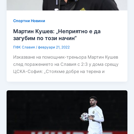
Спортни Новини
Мартин Кушев: „Неприятно е да
загубим по този начин“
ПФК Славия
/
февруари 21, 2022
Изказване на помощник-треньора Мартин Кушев
след поражението на Славия с 2:3 у дома срещу
ЦСКА-София: „Стояхме добре на терена и