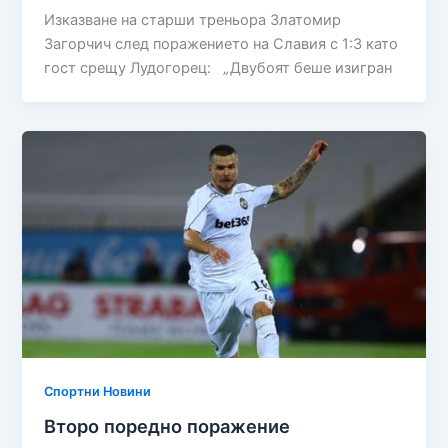
Изказване на старши треньора Златомир
Загорчич след поражението на Славия с 1:3 като
гост срещу Лудогорец: „Двубоят беше изигран
Спортни Новини
Второ поредно поражение