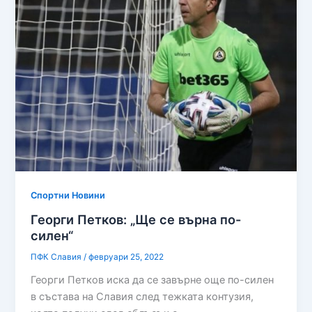
Спортни Новини
Георги Петков: „Ще се върна по-
силен“
ПФК Славия
/
февруари 25, 2022
Георги Петков иска да се завърне още по-силен
в състава на Славия след тежката контузия,