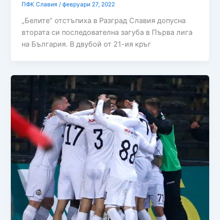
ПФК Славия
/
февруари 27, 2022
„Белите“ отстъпиха в Разград Славия допусна
втората си последователна загуба в Първа лига
на България. В двубой от 21-ия кръг