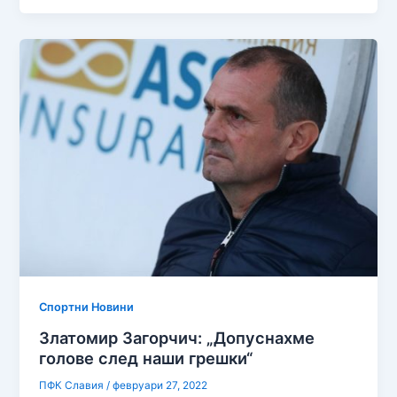
Спортни Новини
Златомир Загорчич: „Допуснахме
голове след наши грешки“
ПФК Славия
/
февруари 27, 2022