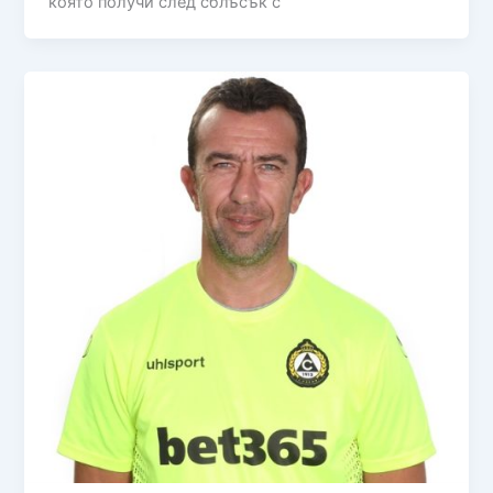
която получи след сблъсък с