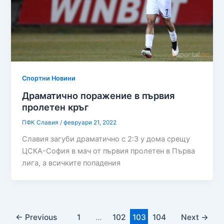
Спортни Новини
Драматично поражение в първия
пролетен кръг
ПФК Славия
/
февруари 21, 2022
Славия загуби драматично с 2:3 у дома срещу
ЦСКА-София в мач от първия пролетен в Първа
лига, а всичките попадения
←
Previous
1
…
102
103
104
Next
→