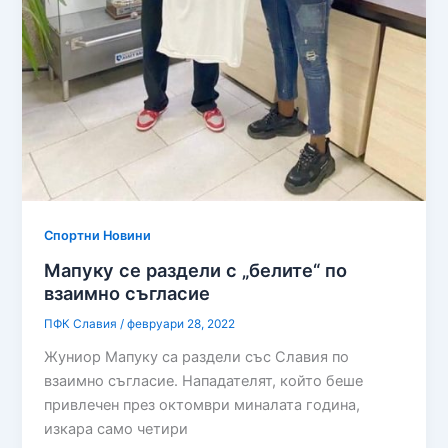
Спортни Новини
Мапуку се раздели с „белите“ по
взаимно съгласие
ПФК Славия
/
февруари 28, 2022
Жуниор Мапуку са раздели със Славия по
взаимно съгласие. Нападателят, който беше
привлечен през октомври миналата година,
изкара само четири