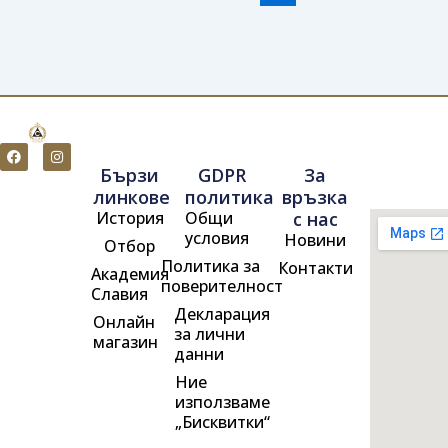
F
I
a
n
Бързи
GDPR
За
c
s
e
t
линкове
политика
връзка
b
a
История
Общи
с нас
o
g
o
r
условия
Новини
Отбор
k
a
m
Политика за
Контакти
Академия
поверителност
Славия
Декларация
Онлайн
за лични
магазин
данни
Ние
използваме
„Бисквитки“