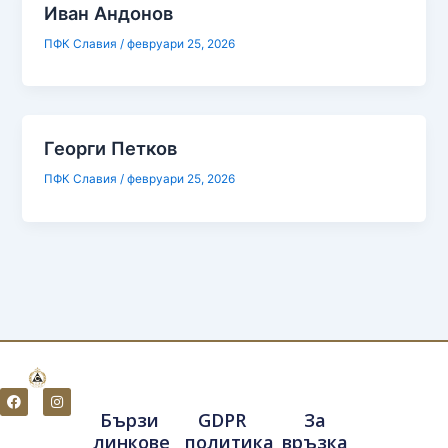
Иван Андонов
ПФК Славия
/
февруари 25, 2026
Георги Петков
ПФК Славия
/
февруари 25, 2026
F
I
a
n
Бързи
GDPR
За
c
s
e
t
линкове
политика
връзка