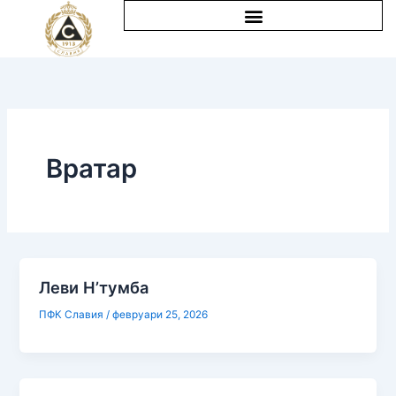
Skip
to
content
Вратар
Леви Н’тумба
ПФК Славия
/
февруари 25, 2026