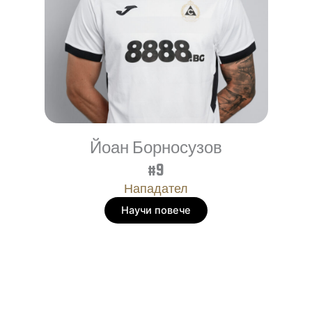
Йоан Борносузов
#9
Нападател
Научи повече