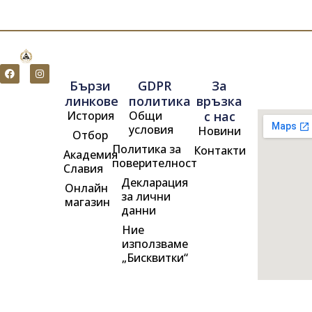
F
I
a
n
Бързи
GDPR
За
c
s
e
t
линкове
политика
връзка
b
a
История
Общи
с нас
o
g
o
r
условия
Новини
Отбор
k
a
m
Политика за
Контакти
Академия
поверителност
Славия
Декларация
Онлайн
за лични
магазин
данни
Ние
използваме
„Бисквитки“