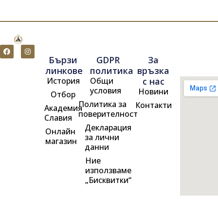
F
I
a
n
Бързи
GDPR
За
c
s
e
t
линкове
политика
връзка
b
a
История
Общи
с нас
o
g
o
r
условия
Новини
Отбор
k
a
m
Политика за
Контакти
Академия
поверителност
Славия
Декларация
Онлайн
за лични
магазин
данни
Ние
използваме
„Бисквитки“