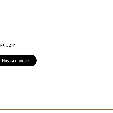
ия U21г.
Научи повече